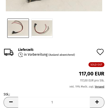
Lieferzeit:
A
in Vorbereitung
(Ausland abweichend)
d
SOLD OUT
M
117,00 EUR
117,00 EUR pro Stk.
inkl. 19% MwSt. zzgl.
Versand
Stk.:
Stk.