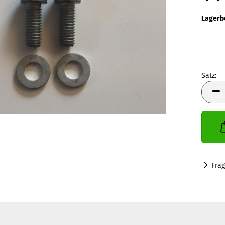
Lagerb
Satz:
Satz
Fra