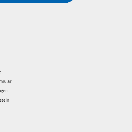
z
rmular
ngen
stein