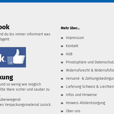
ook
Mehr über...
d du bis immer informiert was
Impressum
abgeht
Kontakt
AGB
Privatsphäre und Datenschut
Widerrufsrecht & Widerrufsfo
kung
Versand- & Zahlungsbedingu
 und so wenig wie möglich
Lieferung Schweiz & Liechten
lte Ware sicher und sauber zu
.
Infos und Hinweise
 überwiegend
Hinweis Altölentsorgung
tes Verpackungsmaterial zurück.
Über uns