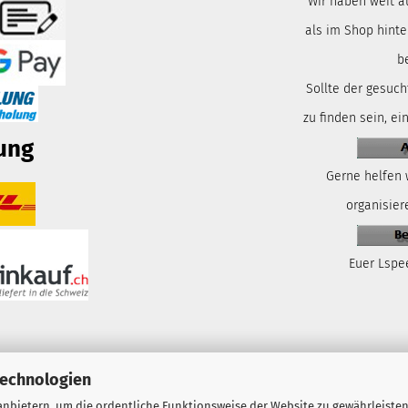
Wir haben weit a
als im Shop hinte
b
Sollte der gesuch
zu finden sein, ei
ung
Gerne helfen 
organisiere
Euer Lspe
Technologien
nbietern, um die ordentliche Funktionsweise der Website zu gewährleisten