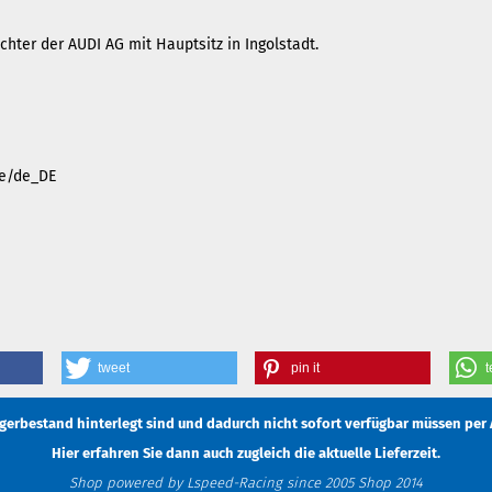
hter der AUDI AG mit Hauptsitz in Ingolstadt.
.de/de_DE
tweet
pin it
t
Lagerbestand hinterlegt sind und dadurch nicht sofort verfügbar müssen
per 
Hier erfahren Sie dann auch zugleich die aktuelle Lieferzeit.
Shop powered by Lspeed-Racing since 2005 Shop 2014