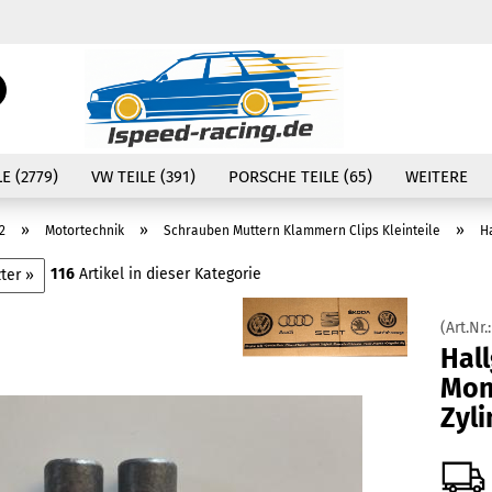
Währung auswählen
Suche...
E-Mail
Lieferland
E (2779)
VW TEILE (391)
PORSCHE TEILE (65)
WEITERE
Passwort
»
»
»
2
Motortechnik
Schrauben Muttern Klammern Clips Kleinteile
H
116
Artikel in dieser Kategorie
ter »
(Art.Nr.
Konto erstellen
Hal
Passwort vergessen
Mon
Zyl