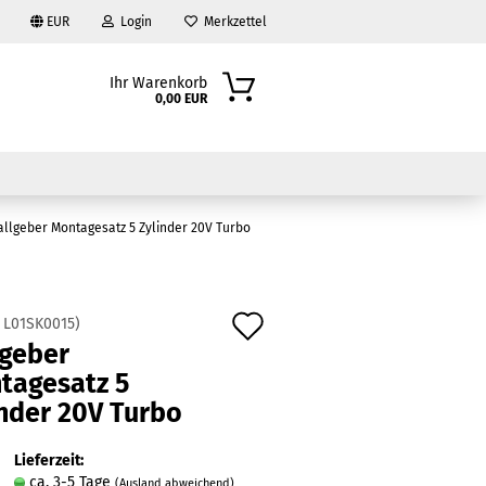
EUR
Login
Merkzettel
Ihr Warenkorb
0,00 EUR
allgeber Montagesatz 5 Zylinder 20V Turbo
Auf
:
L01SK0015
)
lgeber
den
?
tagesatz 5
Merkzettel
inder 20V Turbo
Lieferzeit:
ca. 3-5 Tage
(Ausland abweichend)