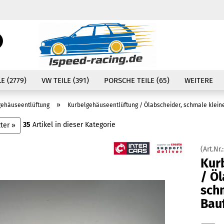
Währung auswählen
Suche...
E-Mail
Lieferland
E (2779)
VW TEILE (391)
PORSCHE TEILE (65)
WEITERE
Passwort
»
gehäuseentlüftung
Kurbelgehäuseentlüftung / Ölabscheider, schmale klein
35
Artikel in dieser Kategorie
ter »
(Art.Nr.
Konto erstellen
Kur
Passwort vergessen
/ Öl
sch
Bau