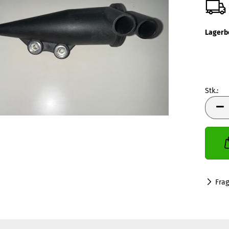
Lagerb
Stk.:
Stk.
Fra