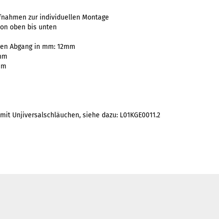
fnahmen zur individuellen Montage
on oben bis unten
ägen Abgang in mm: 12mm
9mm
mm
mit Unjiversalschläuchen, siehe dazu:
L01KGE0011.2