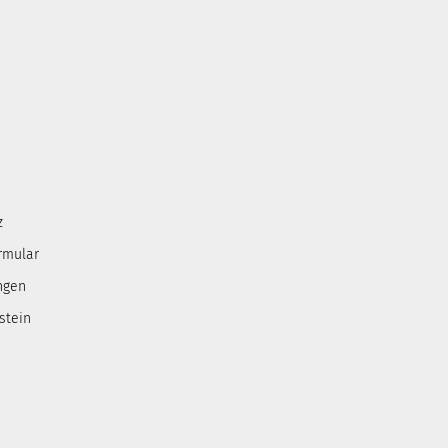
z
rmular
ngen
stein