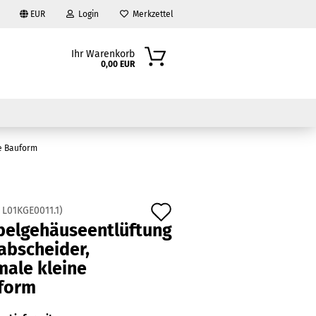
EUR
Login
Merkzettel
Ihr Warenkorb
0,00 EUR
e Bauform
Auf
:
L01KGE0011.1
)
belgehäuseentlüftung
den
?
abscheider,
Merkzettel
male kleine
form