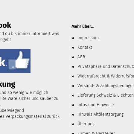
ook
Mehr über...
d du bis immer informiert was
Impressum
abgeht
Kontakt
AGB
Privatsphäre und Datenschut
Widerrufsrecht & Widerrufsfo
kung
Versand- & Zahlungsbedingu
 und so wenig wie möglich
Lieferung Schweiz & Liechten
lte Ware sicher und sauber zu
.
Infos und Hinweise
 überwiegend
Hinweis Altölentsorgung
tes Verpackungsmaterial zurück.
Über uns
Firmen & Hersteller