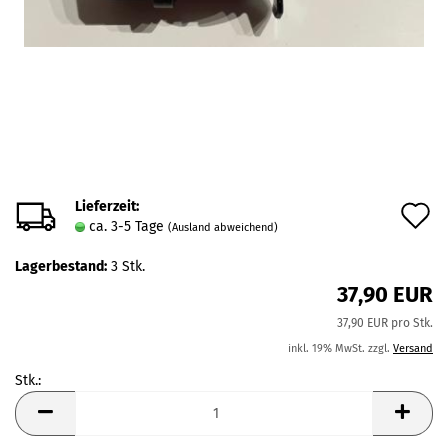
Lieferzeit:
A
ca. 3-5 Tage
(Ausland abweichend)
d
Lagerbestand:
3
Stk.
M
37,90 EUR
37,90 EUR pro Stk.
inkl. 19% MwSt. zzgl.
Versand
Stk.:
Stk.