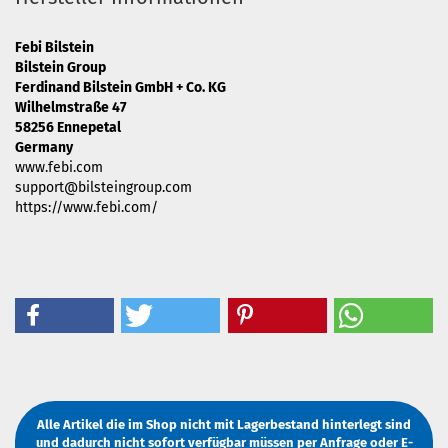
Febi Bilstein
Bilstein Group
Ferdinand Bilstein GmbH + Co. KG
Wilhelmstraße 47
58256 Ennepetal
Germany
www.febi.com
support@bilsteingroup.com
https://www.febi.com/
Alle Artikel die im Shop nicht mit Lagerbestand hinterlegt sind
und dadurch nicht sofort verfügbar müssen
per Anfrage
oder
E-