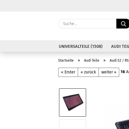
UNIVERSALTEILE (1508)
AUDI TEIL
»
»
Startseite
Audi Teile
Audi S2 / RS
16
Ar
« Erster
« zurück
weiter »