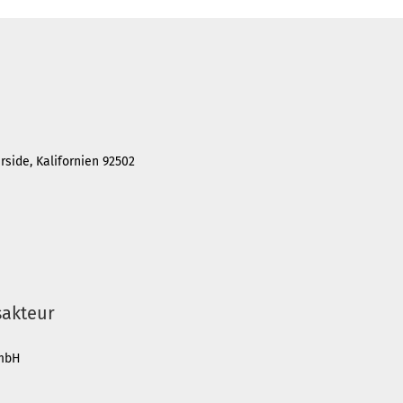
rside, Kalifornien 92502
sakteur
GmbH