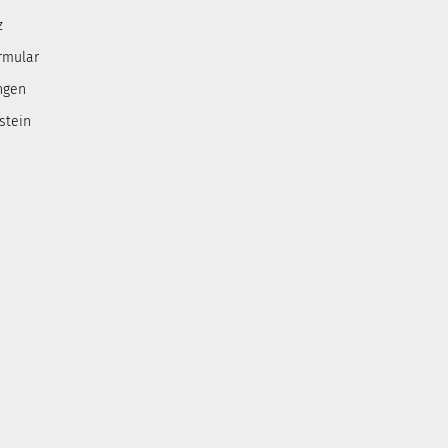
z
rmular
ngen
stein