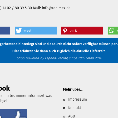
(0) 41 02 / 80 39 5-30 Mail: info@racimex.de
tweet
pin it
t
Lagerbestand hinterlegt sind und dadurch nicht sofort verfügbar müssen
per 
Hier erfahren Sie dann auch zugleich die aktuelle Lieferzeit.
Shop powered by Lspeed-Racing since 2005 Shop 2014
ook
Mehr über...
d du bis immer informiert was
Impressum
abgeht
Kontakt
AGB