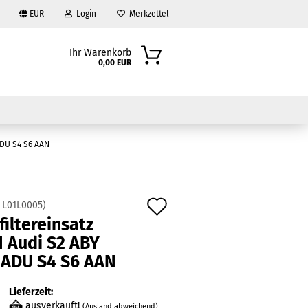
EUR
Login
Merkzettel
Ihr Warenkorb
0,00 EUR
ADU S4 S6 AAN
Auf
:
L01L0005
)
filtereinsatz
den
?
 Audi S2 ABY
Merkzettel
 ADU S4 S6 AAN
Lieferzeit:
ausverkauft!
(Ausland abweichend)