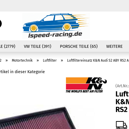
Währung auswählen
Suche...
E-Mail
Lieferland
E (2779)
VW TEILE (391)
PORSCHE TEILE (65)
WEITERE
Passwort
»
»
»
2
Motortechnik
Luftfilter
Luftfiltereinsatz K&N Audi S2 ABY RS2 
tikel in dieser Kategorie
(Art.Nr.
Konto erstellen
Luft
Passwort vergessen
K&N
RS2