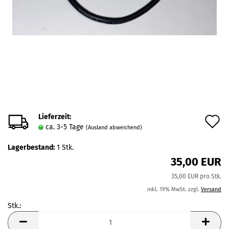
Lieferzeit:
A
ca. 3-5 Tage
(Ausland abweichend)
d
Lagerbestand:
1
Stk.
M
35,00 EUR
35,00 EUR pro Stk.
inkl. 19% MwSt. zzgl.
Versand
Stk.:
Stk.