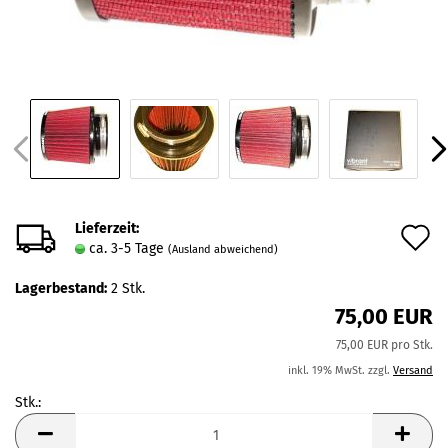
Lieferzeit:
A
ca. 3-5 Tage
(Ausland abweichend)
d
Lagerbestand:
2
Stk.
M
75,00 EUR
75,00 EUR pro Stk.
inkl. 19% MwSt. zzgl.
Versand
Stk.:
Stk.