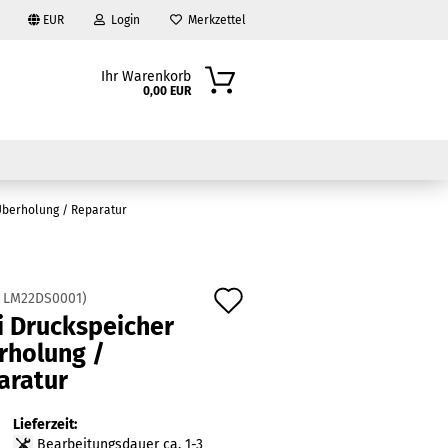
EUR
Login
Merkzettel
Ihr Warenkorb
0,00 EUR
Überholung / Reparatur
Auf
:
LM22DS0001
)
i Druckspeicher
den
?
rholung /
Merkzettel
aratur
Lieferzeit:
Bearbeitungsdauer ca. 1-3