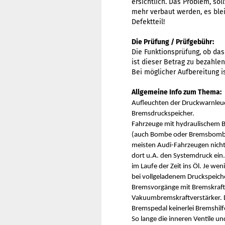
ersichtlich. Das Problem, so
mehr verbaut werden, es blei
Defektteil!
Die Prüfung / Prüfgebühr:
Die Funktionsprüfung, ob das
ist dieser Betrag zu bezahle
Bei möglicher Aufbereitung i
Allgemeine Info zum Thema:
Aufleuchten der Druckwarnleuc
Bremsdruckspeicher.
Fahrzeuge mit hydraulischem B
(auch Bombe oder Bremsbombe g
meisten Audi-Fahrzeugen nicht 
dort u.A. den Systemdruck ein.
im Laufe der Zeit ins Öl. Je w
bei vollgeladenem Druckspeiche
Bremsvorgänge mit Bremskraftu
Vakuumbremskraftverstärker. Di
Bremspedal keinerlei Bremshilf
So lange die inneren Ventile u