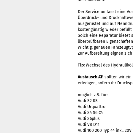
Der Service umfasst eine Vo
Überdruck– und Druckhalteven
ausgerüstet und auf Nenndruc
kostengünstig wieder befüllt
Solch eine Reparatur bietet 
überprüfbaren Eigenschaften
Wichtig: genauen Fahrzeugtyp
Zur Aufbereitung eignen sich 
Tip:
Wechsel des Hydrauliköle
Austausch AT:
sollten wir ein
erledigen, sofern ihr Drucksp
möglich z.B. für:
Audi S2 RS
Audi Urquattro
Audi S4 S6 C4
Audi S6plus
Audi V8 D11
Audi 100 200 Typ 44 inkl. 20V