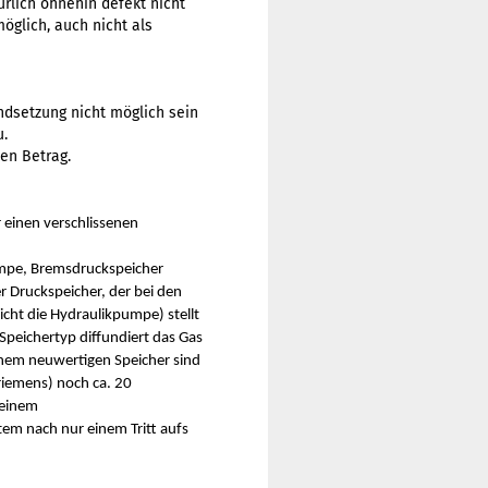
ürlich ohnehin defekt nicht
öglich, auch nicht als
andsetzung nicht möglich sein
u.
nen Betrag.
 einen verschlissenen
umpe, Bremsdruckspeicher
 Druckspeicher, der bei den
icht die Hydraulikpumpe) stellt
Speichertyp diffundiert das Gas
einem neuwertigen Speicher sind
riemens) noch ca. 20
 einem
tem nach nur einem Tritt aufs