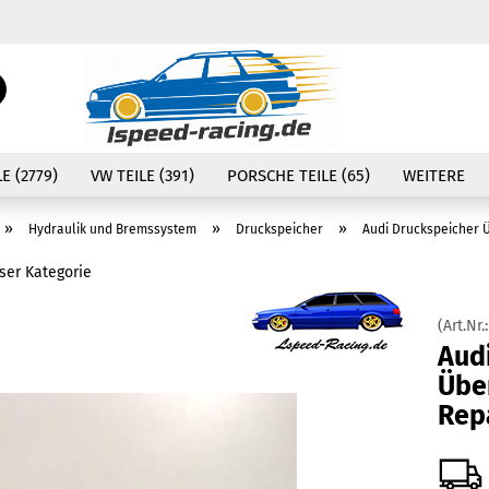
Währung auswählen
Suche...
E-Mail
Lieferland
E (2779)
VW TEILE (391)
PORSCHE TEILE (65)
WEITERE
Passwort
»
»
»
Hydraulik und Bremssystem
Druckspeicher
Audi Druckspeicher 
eser Kategorie
(Art.Nr.
Konto erstellen
Aud
Passwort vergessen
Übe
Rep