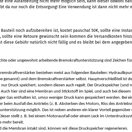
llte eine Aufarbeitung nicht mehr möglich sein, kann dieser obwohl nat
bt da nur noch die Entsorgung! Eine Verwendung ist dann nicht mehr m
 Bauteil noch aufzubereiten ist, kostet pauschal 50€, sollte eine Inst
n, sollte eine Retoure gewünscht sein kommen die Versandkosten hinz
st diese Gebühr natürlich nicht fällig und es bleibt bei dem angegebe
hte oder ungewohnt arbeitende Bremskraftunterstützung sind Zeichen für
remskraftverstärker bestehen meist aus folgenden Bauteilen: Hydraulikp
enannt) und dem Bremskraftverstärker selbst. Hauptverschleißteil ist der
nur Druck speichert, sondern diesen auch regelt. Der Druckspeicher (und n
 Auch hier sind eine Membran und Stickstoff im Spiel, und auch bei diesem 
eniger Gas enthalten ist, umso weniger Druck kann gespeichert werden. Bei 
r beim Ausfall des Antriebs (z. B. Absterben des Motors, Riss des Antriebs
nterstützung möglich. Das ist neben anderen ein klarer Vorteil gegenüber
eser stellt z. B. bei einem Motorausfall oder einem Leck im Unterdrucksys
e mehr bereit.
nd die Membran intakt sind, können wir diese Druckspeicher regenerieren.